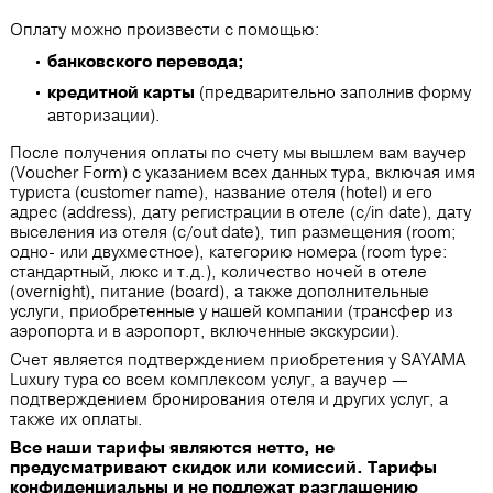
Оплату можно произвести с помощью:
банковского перевода;
кредитной карты
(предварительно заполнив форму
авторизации).
После получения оплаты по счету мы вышлем вам ваучер
(Voucher Form) с указанием всех данных тура, включая имя
туриста (customer name), название отеля (hotel) и его
адрес (address), дату регистрации в отеле (c/in date), дату
выселения из отеля (c/out date), тип размещения (room;
одно- или двухместное), категорию номера (room type:
стандартный, люкс и т.д.), количество ночей в отеле
(overnight), питание (board), а также дополнительные
услуги, приобретенные у нашей компании (трансфер из
аэропорта и в аэропорт, включенные экскурсии).
Счет является подтверждением приобретения у SAYAMA
Luxury тура со всем комплексом услуг, а ваучер —
подтверждением бронирования отеля и других услуг, а
также их оплаты.
Все наши тарифы являются нетто, не
предусматривают скидок или комиссий. Тарифы
конфиденциальны и не подлежат разглашению