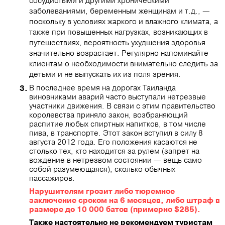
сосудистыми и другими хроническими
заболеваниями, беременным женщинам и т.д., ―
поскольку в условиях жаркого и влажного климата, а
также при повышенных нагрузках, возникающих в
путешествиях, вероятность ухудшения здоровья
значительно возрастает. Регулярно напоминайте
клиентам о необходимости внимательно следить за
детьми и не выпускать их из поля зрения.
В последнее время на дорогах Таиланда
виновниками аварий часто выступали нетрезвые
участники движения. В связи с этим правительство
королевства приняло закон, возбраняющий
распитие любых спиртных напитков, в том числе
пива, в транспорте. Этот закон вступил в силу 8
августа 2012 года. Его положения касаются не
столько тех, кто находится за рулем (запрет на
вождение в нетрезвом состоянии — вещь само
собой разумеющаяся), сколько обычных
пассажиров.
Нарушителям грозит либо тюремное
заключение сроком на 6 месяцев, либо штраф в
размере до 10 000 батов (примерно $285).
Также настоятельно не рекомендуем туристам