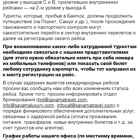
уровне у выходов С и В; прилетевших внутренними
рейсами — на 2-м уровне у выхода А.
Туристы, которые, прибыв в Бангкок, должны продолжить
путешествие (на Пхукет, Самуи и др.), после прохождения
таможенного и паспортного контроля могут
самостоятельно перейти в сектор внутренних перелетов и
далее на регистрацию своего рейса.
При возникновении каких-либо затруднений туристам
необходимо связаться с нашими представителями
(для этого нужно обязательно иметь при себе номера
их мобильных телефонов) или показать свой билет
любому сотруднику аэропорта, чтобы тот направил их
к месту регистрации на рейс.
В случае задержек вылетов международных рейсов
просим вас сообщать нам обо всех изменениях статуса
рейса. Кроме того, просим информировать отдел
бронирования (
hrd@sayamatravel.com
,
info@sayamaluxury.com
,
infocall@sayamatravel.com
) о
порядке финансового обеспечения дополнительных услуг,
связанных с задержкой рейса (оплата проживания,
питания, трансферов, новых внутренних билетов и т.д. за
счет туристов или агентов).
График работы нашего офиса (по местному времени,