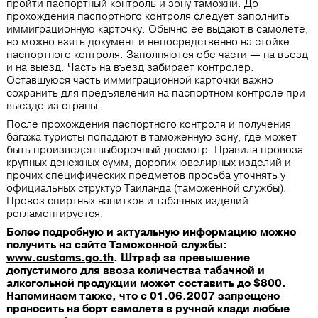
пройти паспортный контроль и зону таможни. До
прохождения паспортного контроля следует заполнить
иммиграционную карточку. Обычно ее выдают в самолете,
но можно взять документ и непосредственно на стойке
паспортного контроля. Заполняются обе части — на въезд
и на выезд. Часть на въезд забирает контролер.
Оставшуюся часть иммиграционной карточки важно
сохранить для предъявления на паспортном контроле при
выезде из страны.
После прохождения паспортного контроля и получения
багажа туристы попадают в таможенную зону, где может
быть произведен выборочный досмотр. Правила провоза
крупных денежных сумм, дорогих ювелирных изделий и
прочих специфических предметов просьба уточнять у
официальных структур Таиланда (таможенной службы).
Провоз спиртных напитков и табачных изделий
регламентируется.
Более подробную и актуальную информацию можно
получить на сайте Таможенной службы:
www.customs.go.th
. Штраф за превышение
допустимого для ввоза количества табачной и
алкогольной продукции может составить до $800.
Напоминаем также, что с 01.06.2007 запрещено
проносить на борт самолета в ручной клади любые