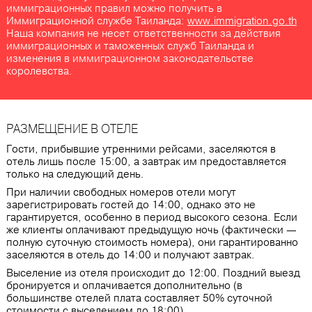
иммиграционных правил можно получить в
Иммиграционной службе Таиланда:
www.immigration.go.th
Наша компания не несет ответственности за действия
иммиграционных и таможенных служб Таиланда и
изменения в иммиграционном законодательстве
королевства.
РАЗМЕЩЕНИЕ В ОТЕЛЕ
Гости, прибывшие утренними рейсами, заселяются в
отель лишь после 15:00, а завтрак им предоставляется
только на следующий день.
При наличии свободных номеров отели могут
зарегистрировать гостей до 14:00, однако это не
гарантируется, особенно в период высокого сезона. Если
же клиенты оплачивают предыдущую ночь (фактически ―
полную суточную стоимость номера), они гарантированно
заселяются в отель до 14:00 и получают завтрак.
Выселение из отеля происходит до 12:00. Поздний выезд
бронируется и оплачивается дополнительно (в
большинстве отелей плата составляет 50% суточной
стоимости с выселением до 18:00).