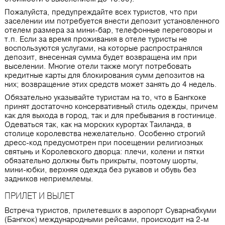
Пожалуйста, предупреждайте всех туристов, что при
заселении им потребуется внести депозит установленного
отелем размера за мини-бар, телефонные переговоры и
т.п. Если за время проживания в отеле туристы не
воспользуются услугами, на которые распространялся
депозит, внесенная сумма будет возвращена им при
выселении. Многие отели также могут потребовать
кредитные карты для блокирования сумм депозитов на
них; возвращение этих средств может занять до 4 недель.
Обязательно указывайте туристам на то, что в Бангкоке
принят достаточно консервативный стиль одежды, причем
как для выхода в город, так и для пребывания в гостинице.
Одеваться так, как на морских курортах Таиланда, в
столице королевства нежелательно. Особенно строгий
дресс-код предусмотрен при посещении религиозных
святынь и Королевского дворца: плечи, колени и пятки
обязательно должны быть прикрыты, поэтому шорты,
мини-юбки, верхняя одежда без рукавов и обувь без
задников неприемлемы.
ПРИЛЕТ И ВЫЛЕТ
Встреча туристов, прилетевших в аэропорт Суварнабхуми
(Бангкок) международными рейсами, происходит на 2-м