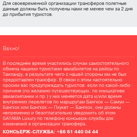
Для своевременной организации трансферов полетные
данные должны быть получены нами не менее чем за 2 дня
до прибытия туристов.
Важно!
В последнее время участились случаи самостоятельного
обмена нашими туристами авиабилетов на рейсы по
Таиланду, в результате чего с нашей стороны им не был
предоставлен трансфер. В связи с этим настоятельно
просим вас предупреждать туристов: если по какой-либо
причине (по желанию путешествующих, по инициативе
авиакомпании и пр.) у них меняется дата и/или время
внутренних перелетов по маршрутам Бангкок — Самуи —
Бангкок или Бангкок — Пхукет — Бангкок, они должны
непременно и безотлагательно уведомить об этом
SAYAMA Luxury по телефону консьерж-службы для
изменений в организации трансфера.
КОНСЬЕРЖ-СЛУЖБА: +66 61 440 04 44