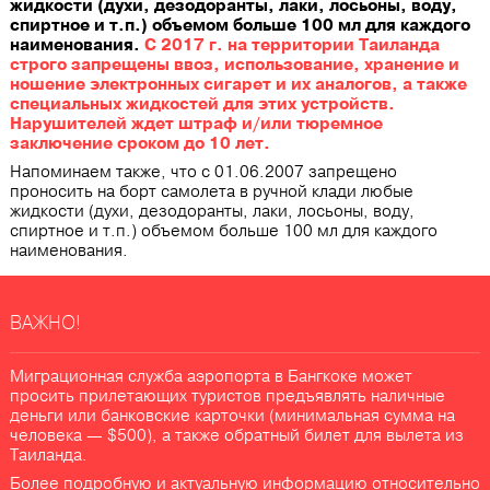
жидкости (духи, дезодоранты, лаки, лосьоны, воду,
спиртное и т.п.) объемом больше 100 мл для каждого
наименования.
С 2017 г. на территории Таиланда
строго запрещены ввоз, использование, хранение и
ношение электронных сигарет и их аналогов, а также
специальных жидкостей для этих устройств.
Нарушителей ждет штраф и/или тюремное
заключение сроком до 10 лет.
Напоминаем также, что с 01.06.2007 запрещено
проносить на борт самолета в ручной клади любые
жидкости (духи, дезодоранты, лаки, лосьоны, воду,
спиртное и т.п.) объемом больше 100 мл для каждого
наименования.
ВАЖНО!
Миграционная служба аэропорта в Бангкоке может
просить прилетающих туристов предъявлять наличные
деньги или банковские карточки (минимальная сумма на
человека — $500), а также обратный билет для вылета из
Таиланда.
Более подробную и актуальную информацию относительно