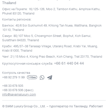
Thailand
Офис на Пхукете: 16/125-126, Moo 2, Tambon Kathu, Amphoe Kathu,
Phuket 83120, Thailand
Контакты регионов:
Бангкок: 40/6 Soi Sukhumvit 49, Khlong Tan Nuea, Watthana, Bangkok
10110, Thailand
Самуи: 80/107 Moo 5, Choengmon Street, Bophut, Koh Samui,
Suratthani 84320, Thailand
Краби: 495/37–38 Tanasap Village, Utarakij Road, Krabi Yai, Muang,
Krabi 81000, Thailand
Чанг: 21/15 Moo 4, Klong Prao Beach, Koh Chang, Trat 23170, Thailand
+66 61 440 04 44
Круглосуточная консьерж-служба:
Контроль качества
+66 92 279 11 99
+66 33 678 505
+66 33 678 506 (факс)
info@sayamaluxury.com
© SIAM Luxury Group Co., Ltd.
– туроператор по Таиланду. Работает