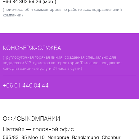
+66 84 362 99 26 (моб.)
(прием жалоб и комментариев по работе всех подразделений
компании)
КОНСЬЕРЖ-СЛУЖБА
(круглосуточная горячая линия, созданная специально для
поддержки VIP-туристов на территории Таиланда, предлагает
консультационные услуги 24 часа в сутки)
+66 61 440 04 44
ОФИСЫ КОМПАНИИ
Паттайя — головной офис
565/83–85 Moo 10, Nongprue, Banglamung, Chonburi