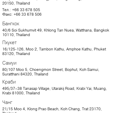
20150, Thailand
Тел.: +66 33 678 505
Факс: +66 33 678 506
Бангкок
40/6 Soi Sukhumvit 49, Khlong Tan Nuea, Watthana, Bangkok
10110, Thailand
Пхукет
16/125-126, Moo 2, Tambon Kathu, Amphoe Kathu, Phuket
83120, Thailand
Самуи
80/107 Moo 5, Choengmon Street, Bophut, Koh Samui,
Suratthani 84320, Thailand
Краби
495/37–38 Tanasap Village, Utarakij Road, Krabi Yai, Muang,
Krabi 81000, Thailand
Чанг
21/15 Moo 4, Klong Prao Beach, Koh Chang, Trat 23170,