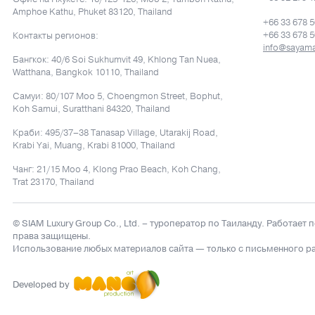
Amphoe Kathu, Phuket 83120, Thailand
+66 33 678 
+66 33 678 
Контакты регионов:
info@sayama
Бангкок: 40/6 Soi Sukhumvit 49, Khlong Tan Nuea,
Watthana, Bangkok 10110, Thailand
Самуи: 80/107 Moo 5, Choengmon Street, Bophut,
Koh Samui, Suratthani 84320, Thailand
Краби: 495/37–38 Tanasap Village, Utarakij Road,
Krabi Yai, Muang, Krabi 81000, Thailand
Чанг: 21/15 Moo 4, Klong Prao Beach, Koh Chang,
Trat 23170, Thailand
© SIAM Luxury Group Co., Ltd.
– туроператор по Таиланду. Работает 
права защищены.
Использование любых материалов сайта — только с письменного р
Developed by