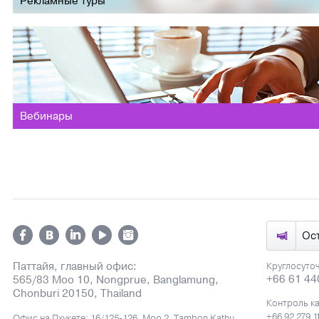
Рекламные туры
Вебинары
Ос
Паттайя, главный офис:
Круглосуто
+66 61 44
565/83 Moo 10, Nongprue, Banglamung,
Chonburi 20150, Thailand
Контроль к
+66 92 279 1
Офис на Пхукете: 16/125-126, Moo 2, Tambon Kathu,