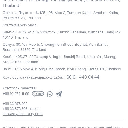
565/83 Moo 10, Nongprue, Banglamung, Chonburi 20150,
Thailand
Офис на Пхукете: 16/125-126, Moo 2, Tambon Kathu, Amphoe Kathu,
Phuket 83120, Thailand
Контакты регионов:
Бангкок: 40/6 Soi Sukhumvit 49, Khlong Tan Nuea, Watthana, Bangkok
10110, Thailand
Самуи: 80/107 Moo 5, Choengmon Street, Bophut, Koh Samui,
Suratthani 84320, Thailand
Краби: 495/37–38 Tanasap Village, Utarakij Road, Krabi Yai, Muang,
Krabi 81000, Thailand
Чанг: 21/15 Moo 4, Klong Prao Beach, Koh Chang, Trat 23170, Thailand
+66 61 440 04 44
Круглосуточная консьерж-служба:
Контроль качества
+66 92 279 11 99
+66 33 678 505
+66 33 678 506 (факс)
info@sayamaluxury.com
© SIAM Luxury Group Co., Ltd.
– туроператор по Таиланду. Работает