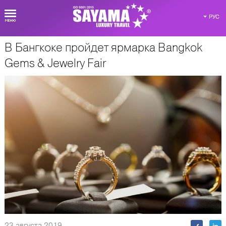
РУС
В Бангкоке пройдет ярмарка Bangkok
О Таиланде
Gems & Jewelry Fair
23 августа 2019