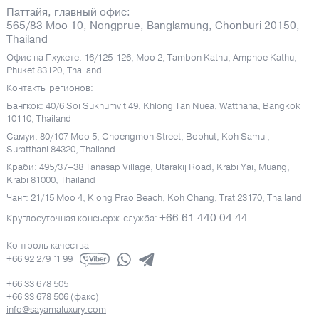
Паттайя, главный офис:
565/83 Moo 10, Nongprue, Banglamung, Chonburi 20150,
Thailand
Офис на Пхукете: 16/125-126, Moo 2, Tambon Kathu, Amphoe Kathu,
Phuket 83120, Thailand
Контакты регионов:
Бангкок: 40/6 Soi Sukhumvit 49, Khlong Tan Nuea, Watthana, Bangkok
10110, Thailand
Самуи: 80/107 Moo 5, Choengmon Street, Bophut, Koh Samui,
Suratthani 84320, Thailand
Краби: 495/37–38 Tanasap Village, Utarakij Road, Krabi Yai, Muang,
Krabi 81000, Thailand
Чанг: 21/15 Moo 4, Klong Prao Beach, Koh Chang, Trat 23170, Thailand
+66 61 440 04 44
Круглосуточная консьерж-служба:
Контроль качества
+66 92 279 11 99
+66 33 678 505
+66 33 678 506 (факс)
info@sayamaluxury.com