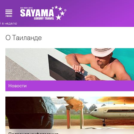
елю
О Таиланде
Новости