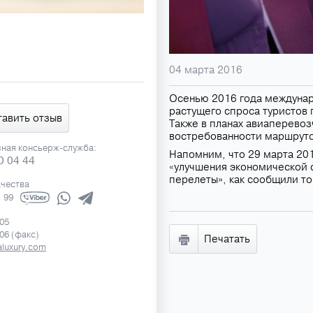
04 марта 2016
Осенью 2016 года междунаро
растущего спроса туристов 
тавить отзыв
Также в планах авиаперевоз
востребованности маршруто
чная консьерж-служба:
Напомним, что 29 марта 20
0 04 44
«улучшения экономической с
перелеты», как сообщили то
ачества
1 99
505
506 (факс)
Печатать
luxury.com