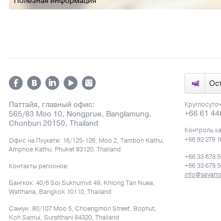
Полезная информация
Ос
Паттайя, главный офис:
Круглосуто
+66 61 44
565/83 Moo 10, Nongprue, Banglamung,
Chonburi 20150, Thailand
Контроль к
+66 92 279 1
Офис на Пхукете: 16/125-126, Moo 2, Tambon Kathu,
Amphoe Kathu, Phuket 83120, Thailand
+66 33 678 
+66 33 678 
Контакты регионов:
info@sayama
Бангкок: 40/6 Soi Sukhumvit 49, Khlong Tan Nuea,
Watthana, Bangkok 10110, Thailand
Самуи: 80/107 Moo 5, Choengmon Street, Bophut,
Koh Samui, Suratthani 84320, Thailand