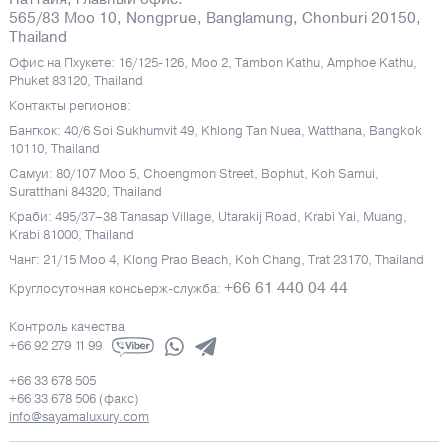
565/83 Moo 10, Nongprue, Banglamung, Chonburi 20150,
Thailand
Офис на Пхукете: 16/125-126, Moo 2, Tambon Kathu, Amphoe Kathu,
Phuket 83120, Thailand
Контакты регионов:
Бангкок: 40/6 Soi Sukhumvit 49, Khlong Tan Nuea, Watthana, Bangkok
10110, Thailand
Самуи: 80/107 Moo 5, Choengmon Street, Bophut, Koh Samui,
Suratthani 84320, Thailand
Краби: 495/37–38 Tanasap Village, Utarakij Road, Krabi Yai, Muang,
Krabi 81000, Thailand
Чанг: 21/15 Moo 4, Klong Prao Beach, Koh Chang, Trat 23170, Thailand
+66 61 440 04 44
Круглосуточная консьерж-служба:
Контроль качества
+66 92 279 11 99
+66 33 678 505
+66 33 678 506 (факс)
info@sayamaluxury.com