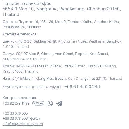
Паттайя, главный офис:
565/83 Moo 10, Nongprue, Banglamung, Chonburi 20150,
Thailand
Офис на Пхукете: 16/125-126, Moo 2, Tambon Kathu, Amphoe Kathu,
Phuket 83120, Thailand
Контакты регионов:
Бангкок: 40/6 Soi Sukhumvit 49, Khlong Tan Nuea, Watthana, Bangkok
10110, Thailand
Самуи: 80/107 Moo 5, Choengmon Street, Bophut, Koh Samui,
Suratthani 84320, Thailand
Краби: 495/37–38 Tanasap Village, Utarakij Road, Krabi Yai, Muang,
Krabi 81000, Thailand
Чанг: 21/15 Moo 4, Klong Prao Beach, Koh Chang, Trat 23170, Thailand
+66 61 440 04 44
Круглосуточная консьерж-служба:
Контроль качества
+66 92 279 11 99
+66 33 678 505
+66 33 678 506 (факс)
info@sayamaluxury.com