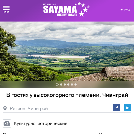
РУС
Виртуальная карта Таиланда
Регионы
Отели
Экскурсии
В гостях у высокогорного племени. Чианграй
Регион: Чианграй
Досуг
Виллы
Авторские
программы
Культурно-исторические