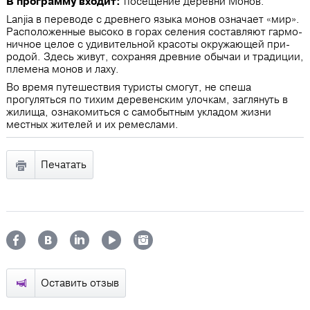
В программу входит:
посещение деревни Монов.
Lanjia в переводе с древнего языка монов означает «мир».
Расположенные высоко в горах селения составляют гармо­
ничное целое с удивительной красоты окружающей при­
родой. Здесь живут, сохраняя древние обычаи и традиции,
племена монов и лаху.
Во время путешествия туристы смогут, не спеша
прогуляться по тихим деревенским улочкам, заглянуть в
жилища, ознако­миться с самобытным укладом жизни
местных жителей и их ремеслами.
Печатать
Оставить отзыв