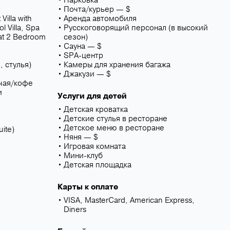
Парковка
Почта/курьер — $
illa with
Аренда автомобиля
 Villa, Spa
Русскоговорящий персонал (в высокий
reat 2 Bedroom
сезон)
Сауна — $
SPA-центр
, стулья)
Камеры для хранения багажа
Джакузи — $
чая/кофе
и
Услуги для детей
Детская кроватка
Детские стулья в ресторане
Детское меню в ресторане
uite)
Няня — $
Игровая комната
Мини-клуб
Детская площадка
Карты к оплате
VISA, MasterCard, American Express,
Diners