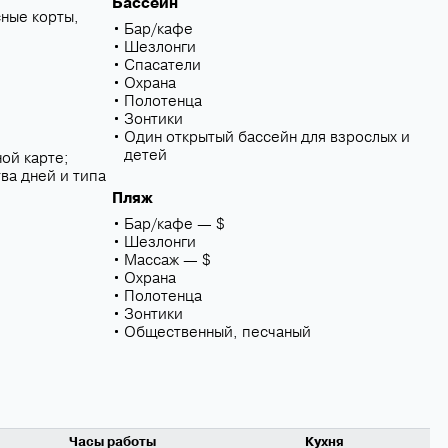
Бассейн
сные корты,
Бар/кафе
Шезлонги
Спасатели
Охрана
Полотенца
Зонтики
Один открытый бассейн для взрослых и
детей
ой карте;
ва дней и типа
Пляж
Бар/кафе — $
Шезлонги
Массаж — $
Охрана
Полотенца
Зонтики
Общественный, песчаный
Часы работы
Кухня