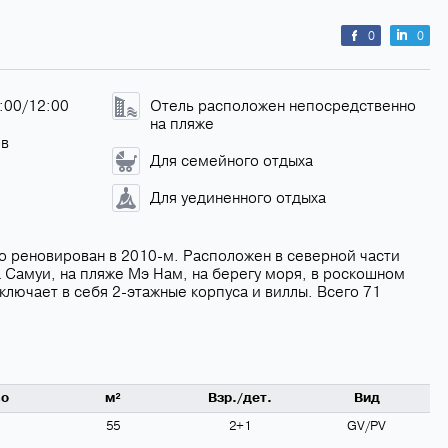
0
0
4:00/12:00
Отель расположен непосредственно
на пляже
ов
Для семейного отдыха
Для уединенного отдыха
но реновирован в 2010-м. Расположен в северной части
а Самуи, на пляже Мэ Нам, на берегу моря, в роскошном
Включает в себя 2-этажные корпуса и виллы. Всего 71
во
м²
Взр./дет.
Вид
55
2+1
GV/PV