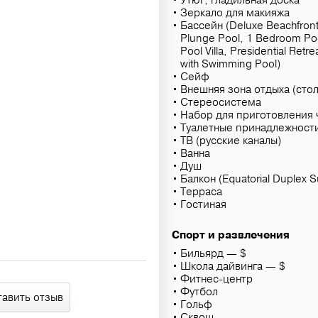
Утюг, гладильная доска
Зеркало для макияжа
Бассейн (Deluxe Beachfront V
Plunge Pool, 1 Bedroom Pool
Pool Villa, Presidential Ret
with Swimming Pool)
Сейф
Внешняя зона отдыха (стол
Стереосистема
Набор для приготовления 
Туалетные принадлежност
ТВ (русские каналы)
Ванна
Душ
Балкон (Equatorial Duplex S
Терраса
Гостиная
Спорт и развлечения
Бильярд — $
Школа дайвинга — $
Фитнес-центр
Футбол
тавить отзыв
Гольф
Сквош