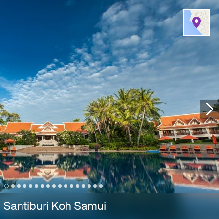
61 440 04 44 — круглосуточная консьерж-служба 24 часа в сутки 7 дней в неделю
Santiburi Koh Samui