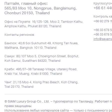
Паттайя, главный офис:
Круглосуто
+66 61 44
565/83 Moo 10, Nongprue, Banglamung,
Chonburi 20150, Thailand
Контроль к
+66 92 279 1
Офис на Пхукете: 16/125-126, Moo 2, Tambon Kathu,
Amphoe Kathu, Phuket 83120, Thailand
+66 33 678 
+66 33 678 
Контакты регионов:
info@sayama
Бангкок: 40/6 Soi Sukhumvit 49, Khlong Tan Nuea,
Watthana, Bangkok 10110, Thailand
Самуи: 80/107 Moo 5, Choengmon Street, Bophut,
Koh Samui, Suratthani 84320, Thailand
Краби: 495/37–38 Tanasap Village, Utarakij Road,
Krabi Yai, Muang, Krabi 81000, Thailand
Чанг: 21/15 Moo 4, Klong Prao Beach, Koh Chang,
Trat 23170, Thailand
© SIAM Luxury Group Co., Ltd.
– туроператор по Таиланду. Работает 
права защищены.
Использование любых материалов сайта — только с письменного р