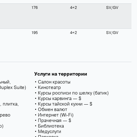
176
4+2
SV/GV
195
4+2
SV/GV
Услуги на территории
ьный,
Салон красоты
uplex Suite)
Кинотеатр
Курсы росписи по шелку (батик)
Курсы карвинга — $
 плитка,
Курсы тайской кухни — $
Обмен валют
ерево
Интернет (Wi-Fi)
Прачечная — $
о)
Библиотека
Медуслуги