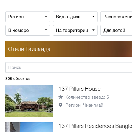
Регион
Вид отдыха
Расположен
В номере
На территории
Для детей
Отели Таиланда
305 объектов
137 Pillars House
Количество звезд: 5
Регион: Чиангмай
137 Pillars Residences Bangk