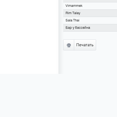
Vimarnmek
Rim Talay
Sala Thai
Бар у бассейна
Печатать