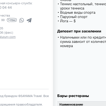
чная консьерж-служба:
Теннис настольный, тенни
0 04 44
уроки тенниса
Водные виды спорта
ачества
Парусный спорт
1 99
Йога — $
505
Депозит при заселении
506 (факс)
luxury.com
Наличными или по кредитн
сумма зависит от количест
номера
Бары-рестораны
под брендом ©SAYAMA Travel. Все
азрешения правообладателя.
Наименование