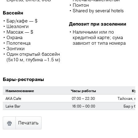
Понтон
Shared by several hotels
Бассейн
Бар/кафе — $
Депозит при заселении
Шезлонги
Массаж — $
Наличными или по
Охрана
кредитной карте; сума
Полотенца
зависит от типа номера
Зонтики
Один открытый бассейн
(5х10 м, глубина –1.5 м)
Бары-рестораны
Наименование
Часы работы
Ку
AKA Cafe
07:00 – 22:30
Тайская, е
Lake Bar
16:00 – 00:00
Бар у б
Печатать