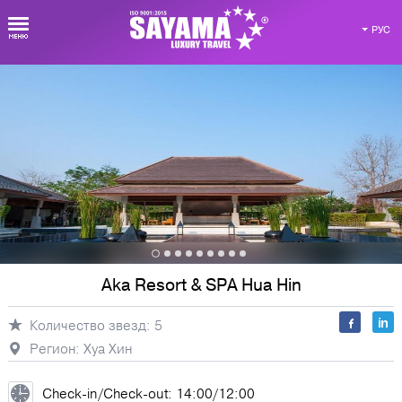
РУС
Виртуальная карта Таиланда
Регионы
Отели
Экскурсии
Aka Resort & SPA Hua Hin
Количество звезд: 5
Досуг
Виллы
Авторские
Регион: Хуа Хин
программы
Check-in/Check-out: 14:00/12:00