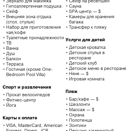
Зеркало для макияжа
Сейф на ресепшен
Гипоаллергенная подушка
Сауна
Сейф
SPA-центр — $
Внешняя зона отдыха
Камеры для хранения
(стол, стулья)
багажа
Набор для приготовления
Трансфер к пляжу
чая/кофе
Туалетные принадлежности
Услуги для детей
ТВ
Детская кроватка
Ванна
Детские стулья в
Душ
ресторане
Балкон
Детский клуб
Терраса
Детское меню в ресторане
Гостиная (кроме One-
Няня — $
Bedroom Pool Villa)
Игровая комната
Спорт и развлечения
Пляж
Прокат велосипедов
Бар/кафе — $
Фитнес-центр
Шезлонги
Йога
Массаж — $
Охрана
Карты к оплате
Полотенца
VISA, MasterСard, American
Зонтики
Express, Diners, JCB
Песчано-каменистый