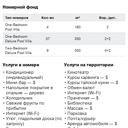
Номерной фонд
Тип номеров
Кол-во
м²
Взр./дет.
One-Bedroom
4
160
2
Pool Villa
One-Bedroom
37
350
2+2
Deluxe Pool Villa
Two-Bedroom
9
350
4+2
Deluxe Pool Villa
Услуги в номере
Услуги на территории
Кондиционер
Кинотеатр
(индивидуальный)
Курсы карвинга — $
Мини-бар — $
Курсы тайской кухни — $
Напольное покрытие в
Обмен валют
спальне — дерево
Интернет (Wi-Fi)
Холодильник
Прачечная — $
Свежие фрукты по
Библиотека
прибытии
Массаж — $
Интернет (Wi-Fi)
Парковка
Утюг, гладильная доска (по
Почта/курьер
запросу)
Аренда автомобиля — $