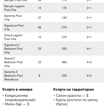
Banyan Pool Villa
34
170
2+1
Banyan Lagoon
10
170
2+1
Pool Villa
Serenity Pool
37
140
2+1
Villa
Signature Pool
36
270
2+1
Villa
Grand Lagoon
10
270
2+1
Pool Villa
Signature 2
Bedroom Pool
25
350
4+1
Villa
Grand 2
Bedroom Pool
22
380
4+2
Villa
Serenity 3
Bedroom Pool
8
435
4+2
Residence
Услуги в номере
Услуги на территории
Кондиционер
Салон красоты — $
(индивидуальный)
Курсы росписи по шелку
Мини-бар — $
(батик)