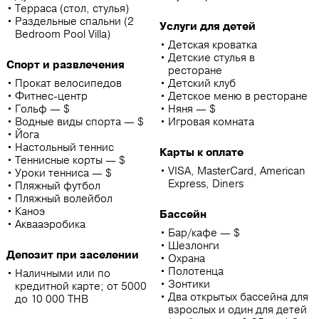
Терраса (стол, стулья)
Раздельные спальни (2
Услуги для детей
Bedroom Pool Villa)
Детская кроватка
Детские стулья в
Спорт и развлечения
ресторане
Прокат велосипедов
Детский клуб
Фитнес-центр
Детское меню в ресторане
Гольф — $
Няня — $
Водные виды спорта — $
Игровая комната
Йога
Настольный теннис
Карты к оплате
Теннисные корты — $
VISA, MasterCard, American
Уроки тенниса — $
Express, Diners
Пляжный футбол
Пляжный волейбол
Каноэ
Бассейн
Аквааэробика
Бар/кафе — $
Шезлонги
Депозит при заселении
Охрана
Полотенца
Наличными или по
Зонтики
кредитной карте; от 5000
Два открытых бассейна для
до 10 000 THB
взрослых и один для детей