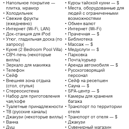
Напольное покрытие —
Курсы тайской кухни — $
плитка, мрамор
Места, оборудованные для
Холодильник
людей с ограниченными
Свежие фрукты
возможностями
(ежедневно)
Обмен валют
Интернет (Wi-Fi, LAN)
Интернет (Wi-Fi)
Док-станция для iPod
Прачечная — $
Утюг, гладильная доска (по
Библиотека
запросу)
Массаж — $
Кухня (2 Bedroom Pool Villa)
Медуслуги — $
СВЧ-печь (некоторые
Парковка
виллы)
Почта/курьер
Зеркало для макияжа
Аренда автомобиля — $
Телефон
Русскоговорящий
Сейф
персонал
Внешняя зона отдыха
Сейф на ресепшен
(стол, стулья)
Сауна — $
Стереосистема
SPA-центр — $
Набор для приготовления
Камеры для хранения
чая/кофе
багажа
Туалетные принадлежности
Транспорт по территории
ТВ (русские каналы)
отеля
Джакузи (некоторые виллы)
Транспорт от отеля — $
Ванна
Джакузи
Душ
Сувенирный магазин