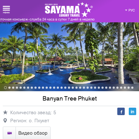
РУС
очная консьерж-служба 24 часа в сутки 7 дней в неделю
Виртуальная карта Таиланда
Регионы
Отели
Экскурсии
Banyan Tree Phuket
Количество звезд: 5
Досуг
Виллы
Авторские
Регион: о. Пхукет
программы
Видео обзор