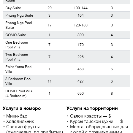
Room
Bay Suite
29
100-144
3
Phang Nga Suite
3
164
3
Phang Nga Pool
17
123-180
3
Suite
COMO Suite
1
300
4
One Bedroom
7
170
3
Pool Villa
Two Bedroom
7
226
4
Pool Villa
Point Yamu Pool
1
458
6
Villa
3 Bedroom Pool
11
427
6
Viila
COMO Pool Villa
1
650
8
(4 Bedroo m)
Услуги в номере
Услуги на территории
Мини-бар
Салон красоты — $
Холодильник
Курсы тайской кухни — $
Свежие фрукты
Места, оборудованные для
(ежедневно, по прибытии)
людей с ограниченными