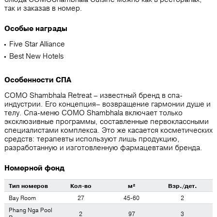
так и заказав в номер.
Особые награды
Five Star Alliance
Best New Hotels
Особенности СПА
COMO Shambhala Retreat – известный бренд в спа-
индустрии. Его концепция– возвращение гармонии душе и
телу. Спа-меню COMO Shambhala включает только
эксклюзивные программы, составленные первоклассными
специалистами комплекса. Это же касается косметических
средств: терапевты используют лишь продукцию,
разработанную и изготовленную фармацевтами бренда.
Номерной фонд
Тип номеров
Кол-во
м²
Взр./дет.
Bay Room
27
45-60
2
Phang Nga Pool
2
97
3