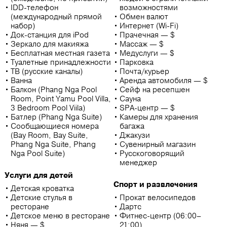
IDD-телефон
возможностями
(международный прямой
Обмен валют
набор)
Интернет (Wi-Fi)
Док-станция для iPod
Прачечная — $
Зеркало для макияжа
Массаж — $
Бесплатная местная газета
Медуслуги — $
Туалетные принадлежности
Парковка
ТВ (русские каналы)
Почта/курьер
Ванна
Аренда автомобиля — $
Балкон (Phang Nga Pool
Сейф на ресепшен
Room, Point Yamu Pool Villa,
Сауна
3 Bedroom Pool Viila)
SPA-центр — $
Батлер (Phang Nga Suite)
Камеры для хранения
Сообщающиеся номера
багажа
(Bay Room, Bay Suite,
Джакузи
Phang Nga Suite, Phang
Сувенирный магазин
Nga Pool Suite)
Русскоговорящий
менеджер
Услуги для детей
Спорт и развлечения
Детская кроватка
Детские стулья в
Прокат велосипедов
ресторане
Дартс
Детское меню в ресторане
Фитнес-центр (06:00–
Няня — $
21:00)