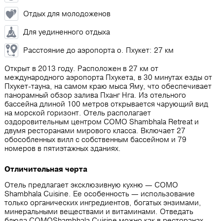
Отдых для молодоженов
Для уединенного отдыха
Расстояние до аэропорта о. Пхукет: 27 км
Открыт в 2013 году. Расположен в 27 км от
международного аэропорта Пхукета, в 30 минутах езды от
Пхукет-тауна, на самом краю мыса Яму, что обеспечивает
панорамный обзор залива Пханг Нга. Из отельного
бассейна длиной 100 метров открывается чарующий вид
на морской горизонт. Отель располагает
оздоровительным центром COMO Shambhala Retreat и
двумя ресторанами мирового класса. Включает 27
обособленных вилл с собственным бассейном и 79
номеров в пятиэтажных зданиях.
Отличительная черта
Отель предлагает эксклюзивную кухню — COMO
Shambhala Cuisine. Ее особенность — использование
только органических ингредиентов, богатых энзимами,
минеральными веществами и витаминами. Отведать
блюда COMOShambhala Cuisine можно как в ресторанах,