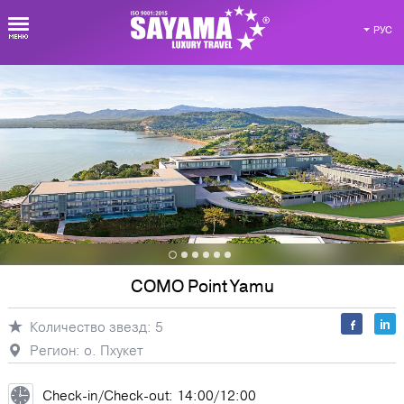
РУС
Виртуальная карта Таиланда
Регионы
Отели
Экскурсии
COMO Point Yamu
Количество звезд: 5
Досуг
Виллы
Авторские
Регион: о. Пхукет
программы
Check-in/Check-out: 14:00/12:00