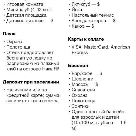
Игровая комната
Яхт-клуб — $
Мини-клуб (4-12 лет)
Йога
Детская площадка
Настольный теннис
Детское питание — $
Аренда катеров — $
Каноэ — $
Пляж
Карты к оплате
Охрана
Полотенца
VISA, MasterCard, American
Отель предоставляет
Express
бесплатную лодку по
расписанию на пляжный
Бассейн
клуб на острове Нака Яй
Бар/кафе — $
Шезлонги
Депозит при заселении
Массаж — $
Наличными или по
Спасатели
кредитной карте; сумма
Охрана
зависит от типа номера
Полотенца
Зонтики
Один открытый бассейн
для взрослых и детей
(10х100 м, глубина — 1.6
м)