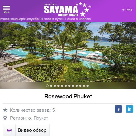
РУС
ная консьерж-служба 24 часа в сутки 7 дней в неделю
Виртуальная карта Таиланда
Регионы
Отели
Экскурсии
Rosewood Phuket
Количество звезд: 5
Досуг
Виллы
Авторские
Регион: о. Пхукет
программы
Видео обзор