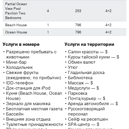
Partial Ocean
View Pool
4
253
4+2
Pavilion Two
Bedrooms
Beach House
1
796
4+2
Ocean House
1
796
4+2
Услуги в номере
Услуги на территории
Разрешено пребывать с
Салон красоты — $
животными
Курсы тайской кухни — $
Мини-бар
Обмен валют
Холодильник
Утюг
Свежие фрукты
Гладильная доска
(ежедневно; по прибытии)
Библиотека
IDD-телефон
Массаж — $
Док-станция для iPod
Медуслуги — $
Кухня (Beach House, Ocean
Парковка
House)
Почта/курьер — $
Зеркало для макияжа
Аренда автомобиля — $
Бесплатная местная газета
Русскоговорящий
Бассейн
персонал
Внешняя зона отдыха
Сейф на ресепшен
Туалетные принадлежности
SPA-центр — $