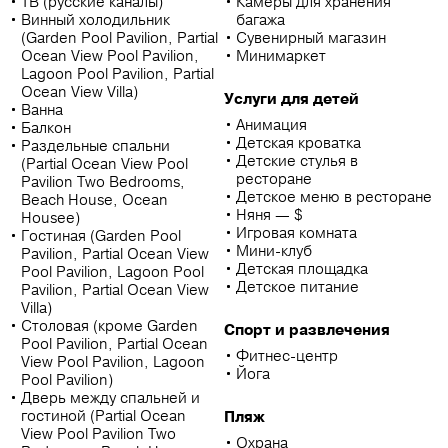
ТВ (русские каналы)
Камеры для хранения
Винный холодильник
багажа
(Garden Pool Pavilion, Partial
Сувенирный магазин
Ocean View Pool Pavilion,
Минимаркет
Lagoon Pool Pavilion, Partial
Ocean View Villa)
Услуги для детей
Ванна
Анимация
Балкон
Детская кроватка
Раздельные спальни
Детские стулья в
(Partial Ocean View Pool
ресторане
Pavilion Two Bedrooms,
Детское меню в ресторане
Beach House, Ocean
Няня — $
Housee)
Игровая комната
Гостиная (Garden Pool
Мини-клуб
Pavilion, Partial Ocean View
Детская площадка
Pool Pavilion, Lagoon Pool
Детское питание
Pavilion, Partial Ocean View
Villa)
Столовая (кроме Garden
Спорт и развлечения
Pool Pavilion, Partial Ocean
Фитнес-центр
View Pool Pavilion, Lagoon
Йога
Pool Pavilion)
Дверь между спальней и
гостиной (Partial Ocean
Пляж
View Pool Pavilion Two
Охрана