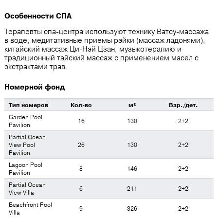
Особенности СПА
Терапевты спа-центра используют технику Ватсу-массажа
в воде, медитативные приемы рэйки (массаж ладонями),
китайский массаж Ци-Нэй Цзан, музыкотерапию и
традиционный тайский массаж с применением масел с
экстрактами трав.
Номерной фонд
Тип номеров
Кол-во
м²
Взр./дет.
Garden Pool
16
130
2+2
Pavilion
Partial Ocean
View Pool
26
130
2+2
Pavilion
Lagoon Pool
8
146
2+2
Pavilion
Partial Ocean
6
211
2+2
View Villa
Beachfront Pool
9
326
2+2
Villa