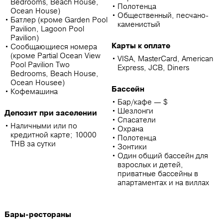
Bedrooms, Beach House,
Полотенца
Ocean House)
Общественный, песчано-
Батлер (кроме Garden Pool
каменистый
Pavilion, Lagoon Pool
Pavilion)
Карты к оплате
Сообщающиеся номера
(кроме Partial Ocean View
VISA, MasterCard, American
Pool Pavilion Two
Express, JCB, Diners
Bedrooms, Beach House,
Ocean Housee)
Бассейн
Кофемашина
Бар/кафе — $
Шезлонги
Депозит при заселении
Спасатели
Наличными или по
Охрана
кредитной карте; 10000
Полотенца
THB за сутки
Зонтики
Один общий бассейн для
взрослых и детей,
приватные бассейны в
апартаментах и на виллах
Бары-рестораны