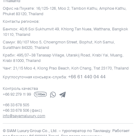
Thailand
Офис на Пхукете: 16/125-126, Moo 2, Tambon Kathu, Amphoe Kathu,
Phuket 83120, Thailand
Контакты регионов:
Бангкок: 40/6 Soi Sukhumvit 49, Khlong Tan Nuea, Watthana, Bangkok
10110, Thailand
Самуи: 80/107 Moo 5, Choengmon Street, Bophut, Koh Samui,
Suratthani 84320, Thailand
Краби: 495/37–38 Tanasap Village, Utarakij Road, Krabi Yai, Muang,
Krabi 81000, Thailand
Чанг: 21/15 Moo 4, Klong Prao Beach, Koh Chang, Trat 23170, Thailand
+66 61 440 04 44
Круглосуточная консьерж-служба:
Контроль качества
+66 92 279 11 99
+66 33 678 505
+66 33 678 506 (факс)
info@sayamaluxury.com
© SIAM Luxury Group Co., Ltd.
– туроператор по Таиланду. Работает