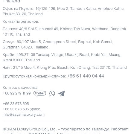
Thailand
Офис на Пхукете: 16/125-126, Moo 2, Tambon Kathu, Amphoe Kathu,
Phuket 83120, Thailand
Контакты регионов:
Бангкок: 40/6 Soi Sukhumvit 49, Khlong Tan Nuea, Watthana, Bangkok
10110, Thailand
Самуи: 80/107 Moo 5, Choengmon Street, Bophut, Koh Samui,
Suratthani 84320, Thailand
Краби: 495/37–38 Tanasap Village, Utarakij Road, Krabi Yai, Muang,
Krabi 81000, Thailand
Чанг: 21/15 Moo 4, Klong Prao Beach, Koh Chang, Trat 23170, Thailand
+66 61 440 04 44
Круглосуточная консьерж-служба:
Контроль качества
+66 92 279 11 99
+66 33 678 505
+66 33 678 506 (факс)
info@sayamaluxury.com
© SIAM Luxury Group Co., Ltd.
– туроператор по Таиланду. Работает