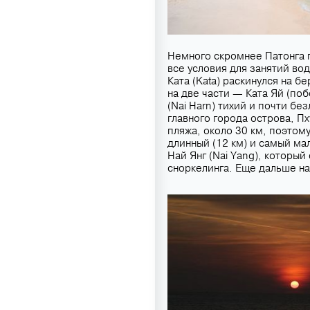
Немного скромнее Патонга п
все условия для занятий во
Ката (Kata) раскинулся на б
на две части — Ката Яй (по
(Nai Harn) тихий и почти б
главного города острова, Пх
пляжа, около 30 км, поэтом
длинный (12 км) и самый ма
Най Янг (Nai Yang), который
сноркелинга. Еще дальше на 