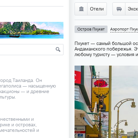
Отели
Экс
Остров Пхукет
Аэропорт Пхук
Пхукет — самый большой ос
Андаманского побережья. Э
любому туристу — условия и
город Таиланда. Он
егаполиса — насыщенную
ракционы — и древние
льтуры.
ачественными и
ике и островах,
мечательностей и