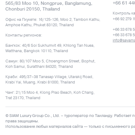
+66 61 44
565/83 Moo 10, Nongprue, Banglamung,
Chonburi 20150, Thailand
Контроль к
+66 92 279 1
Офис на Пхукете: 16/125-126, Moo 2, Tambon Kathu,
Amphoe Kathu, Phuket 83120, Thailand
+66 33 678 
+66 33 678 
Контакты регионов:
info@sayama
Бангкок: 40/6 Soi Sukhumvit 49, Khlong Tan Nuea,
Watthana, Bangkok 10110, Thailand
Самуи: 80/107 Moo 5, Choengmon Street, Bophut,
Koh Samui, Suratthani 84320, Thailand
Краби: 495/37–38 Tanasap Village, Utarakij Road,
Krabi Yai, Muang, Krabi 81000, Thailand
Чанг: 21/15 Moo 4, Klong Prao Beach, Koh Chang,
Trat 23170, Thailand
© SIAM Luxury Group Co., Ltd.
– туроператор по Таиланду. Работает 
права защищены.
Использование любых материалов сайта — только с письменного р