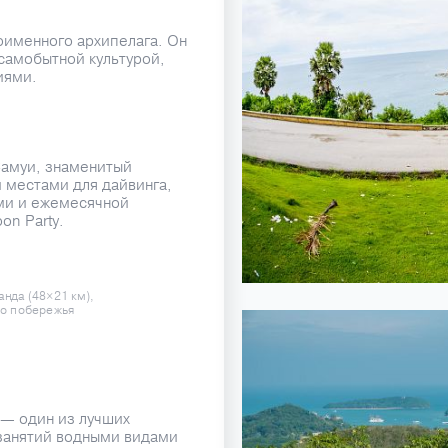
оименного архипелага. Он
самобытной культурой,
иями.
Самуи, знаменитый
 местами для дайвинга,
ми и ежемесячной
on Party.
нда (48×21 км),
го побережья
 — один из лучших
 занятий водными видами