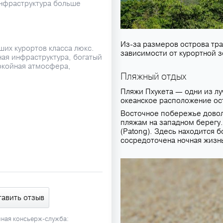
инфраструктура больше
Из-за размеров острова тра
ших курортов класса люкс.
зависимости от курортной з
ная инфраструктура, богатый
окойная атмосфера,
Пляжный отдых
Пляжи Пхукета — одни из лу
океанское расположение ост
Восточное побережье довол
пляжам на западном берегу
(Patong). Здесь находится 
сосредоточена ночная жизнь
тавить отзыв
чная консьерж-служба: