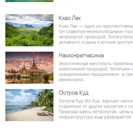
Кхао Лак
Kхао Лак — один из перспективны
Он славится немноголюдными пр
нетронутой природой, богатством
активного отдыха и вполне досту
Накхонратчасима
Экзотическая местность привлека
живописной природой, богатыми 
грандиозными праздниками, а та
ремеслами.
Остров Куд
Остров Куд (Ко Куд, вариант напис
отдалении от других курортов и п
Природа здесь нетронутая, цены 
инфраструктура еще развивается.