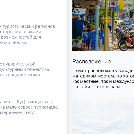
х туристических регионов.
осторными пляжами,
 возможностей для
пными ценами.
Расположение
ет удивительной
культурными объектами,
Пхукет расположен у западн
кже традиционными
материком мостом, по кото
как местные, так и междуна
Паттайи — около часа.
ания — Кут) находится в
ока мало освоен туристами.
умеренные, а вот