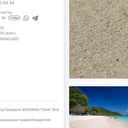
0 04 44
ачества
1 99
505
506 (факс)
luxury.com
под брендом ©SAYAMA Travel. Все
азрешения правообладателя.