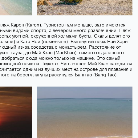
ляж Карон (Karon). Туристов там меньше, зато имеются
дными видами спорта, а вечером много развлечений. Пляж
ерегах уютной, окруженной холмами бухты. Скалы делят его
больше) и Ката Ной (поменьше). Вытянутый пляж Най Харн
езлюдный из-за соседства с монастырем. Расстояние от
укет-тауна, до Май Кхао (Mai Khao), самого отдаленного
у добраться сюда можно только на машине. Это самый
лолюдный пляж на Пхукете. Чуть южнее Май Кхао находится
 считается одним из лучших мест на острове для плавания и
юге на берегу лагуны раскинулся Бангтао (Bang Tao).