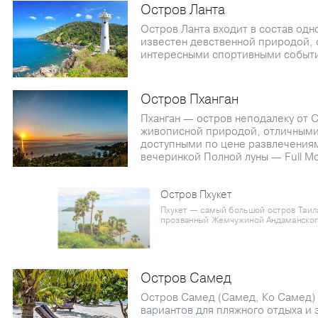
Остров Ланта
Остров Ланта входит в состав одн
известен девственной природой, 
интересными спортивными событ
Остров Пханган
Пханган — остров неподалеку от 
живописной природой, отличными
доступными по цене развлечения
вечеринкой Полной луны — Full Mo
Остров Пхукет
Пхукет — самый большой остров Таила
прозванный Жемчужиной Андаманско
Остров Самед
Остров Самед (Самед, Ко Самед)
вариантов для пляжного отдыха и