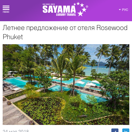
РУС
Летнее предложение от отеля Rosewood
О Таиланде
Phuket
24 мая 2018